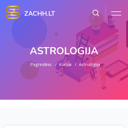
ZACHH.LT
ASTROLOGIJA
Pagrindinis
Kursai
Astrologija
Pereiti į pagrindinį turinį