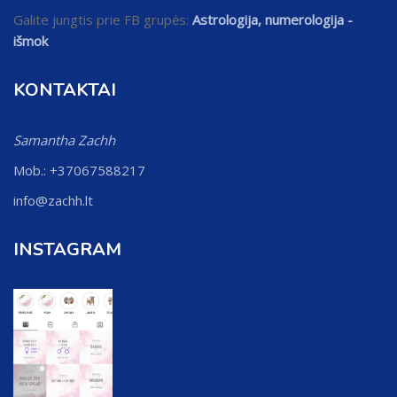
Galite jungtis prie FB grupės:
Astrologija, numerologija -
išmok
KONTAKTAI
Samantha Zachh
Mob.: +37067588217
info@zachh.lt
INSTAGRAM