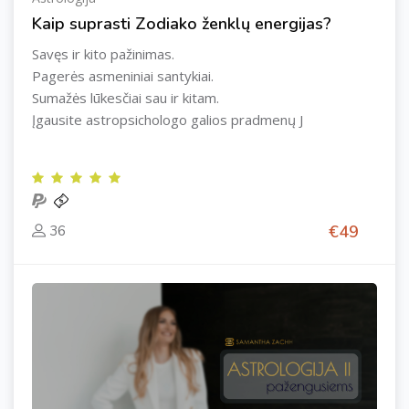
Kaip suprasti Zodiako ženklų energijas?
Savęs ir kito pažinimas.
Pagerės asmeniniai santykiai.
Sumažės lūkesčiai sau ir kitam.
Įgausite astropsichologo galios pradmenų J
€49
36